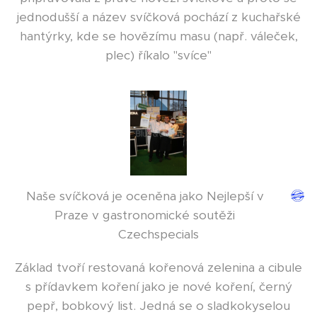
jednodušší a název svíčková pochází z kuchařské
hantýrky, kde se hovězímu masu (např. váleček,
plec) říkalo "svíce"
Naše svíčková je oceněna jako Nejlepší v
Praze v gastronomické soutěži
Czechspecials
Základ tvoří restovaná kořenová zelenina a cibule
s přídavkem koření jako je nové koření, černý
pepř, bobkový list. Jedná se o sladkokyselou