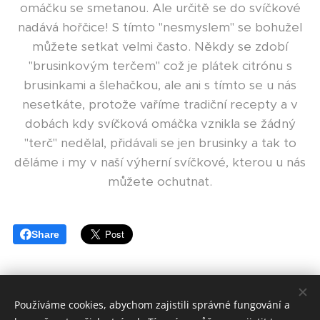
omáčku se smetanou. Ale určitě se do svíčkové
nadává hořčice! S tímto "nesmyslem" se bohužel
můžete setkat velmi často. Někdy se zdobí
"brusinkovým terčem" což je plátek citrónu s
brusinkami a šlehačkou, ale ani s tímto se u nás
nesetkáte, protože vaříme tradiční recepty a v
dobách kdy svíčková omáčka vznikla se žádný
"terč" nedělal, přidávali se jen brusinky a tak to
děláme i my v naší výherní svíčkové, kterou u nás
můžete ochutnat.
Share
Používáme cookies, abychom zajistili správné fungování a
VAŘENÍ JE VÁŠEŇ" catering jak ho neznáte Všechna práva