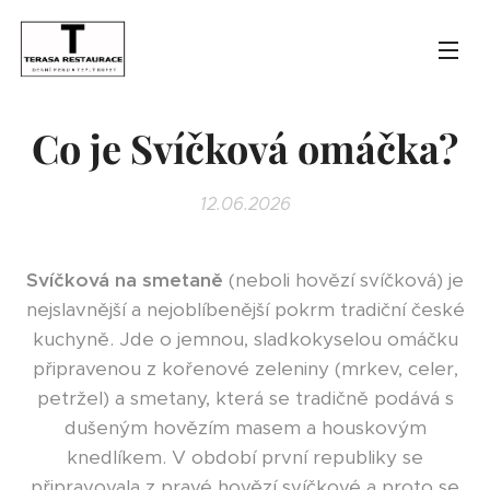
Co je Svíčková omáčka?
12.06.2026
Svíčková na smetaně
(neboli hovězí svíčková) je
nejslavnější a nejoblíbenější pokrm tradiční české
kuchyně. Jde o jemnou, sladkokyselou omáčku
připravenou z kořenové zeleniny (mrkev, celer,
petržel) a smetany, která se tradičně podává s
dušeným hovězím masem a houskovým
knedlíkem. V období první republiky se
připravovala z pravé hovězí svíčkové a proto se